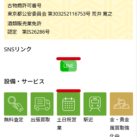
古物商許可番号
東京都公安委員会 第303252116753号 荒井 寛之
酒類販売業免許
認定 第IS26286号
SNSリンク
LINE
設備・サービス
無料査定
出張買取
土日祝営
駅近
金・貴金
業
属買取強
化中