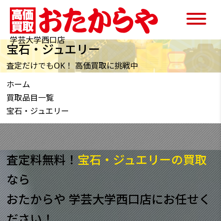
学芸大学西口店
宝石・ジュエリー
査定だけでもOK！ 高価買取に挑戦中
ホーム
買取品目一覧
宝石・ジュエリー
査定料無料！
宝石・ジュエリーの買取
なら
おたからや 学芸大学西口店にお任せく
ださい！