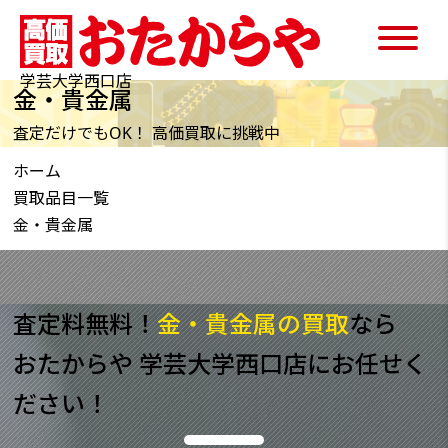
学芸大学西口店
金・貴金属
査定だけでもOK！ 高価買取に挑戦中
ホーム
買取品目一覧
金・貴金属
査定料無料！
金・貴金属の買取
なら
おたからや 学芸大学西口店にお任せく
ださい！