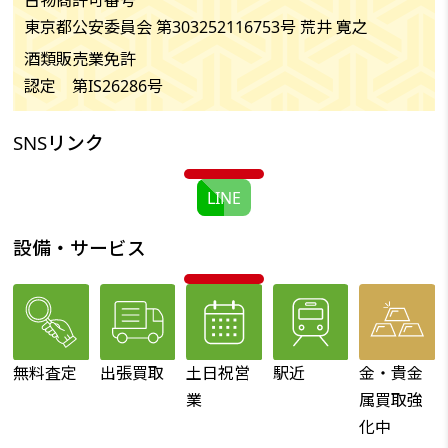
東京都公安委員会 第303252116753号 荒井 寛之
酒類販売業免許
認定 第IS26286号
SNSリンク
LINE
設備・サービス
無料査定
出張買取
土日祝営
駅近
金・貴金
業
属買取強
化中