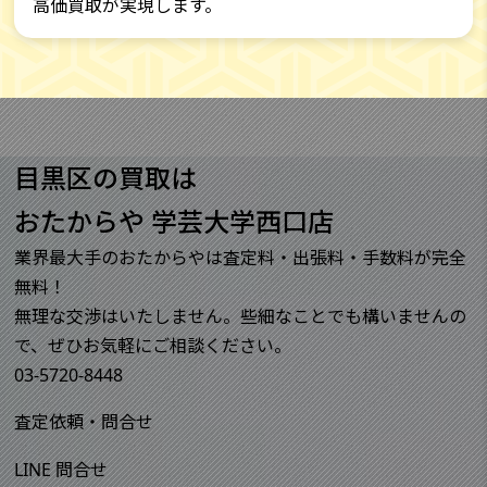
高価買取が実現します。
目黒区の買取は
おたからや 学芸大学西口店
業界最大手のおたからやは査定料・出張料・手数料が完全
無料！
無理な交渉はいたしません。些細なことでも構いませんの
で、ぜひお気軽にご相談ください。
03-5720-8448
査定依頼・問合せ
LINE 問合せ